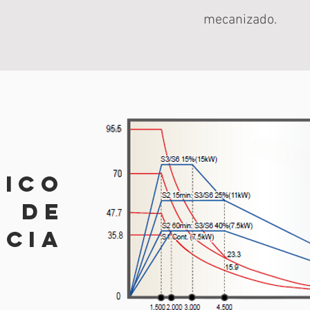
mecanizado.
fico
de
ncia