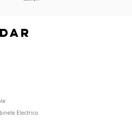
NDAR
nte
inete Electrico