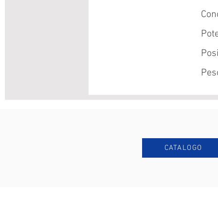
Con
Pote
Pos
Pes
CATALOGO