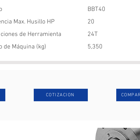
o
BBT40
ncia Max. Husillo HP
20
iciones de Herramienta
24T
o de Máquina (kg)
5,350
COTIZACION
COMPAR