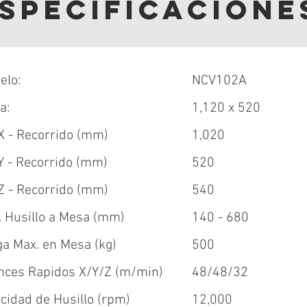
specificacione
elo:
NCV102A
a:
1,120 x 520
 X - Recorrido (mm)
1,020
Y - Recorrido (mm)
520
 Z - Recorrido (mm)
540
. Husillo a Mesa (mm)
140 - 680
ga Max. en Mesa (kg)
500
nces Rapidos X/Y/Z (m/min)
48/48/32
cidad de Husillo (rpm)
12,000