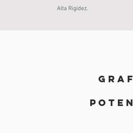
Alta Rigidez.
Gra
pote