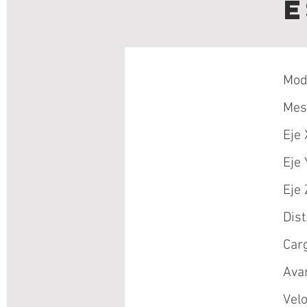
E
Mod
Mes
Eje
Eje 
Eje
Dist
Car
Ava
Velo