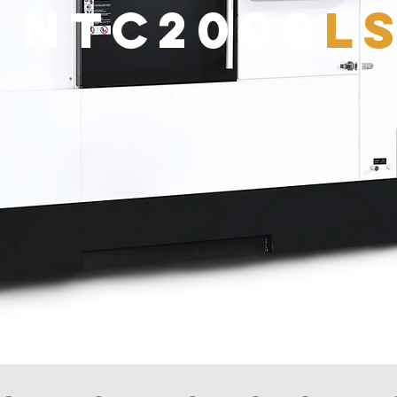
NTC2000
L