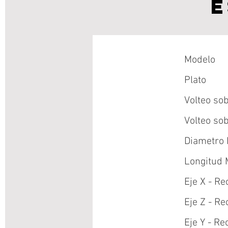
E
Modelo
Plato
Volteo so
Volteo so
Diametro 
Longitud 
Eje X - R
Eje Z - R
Eje Y - R