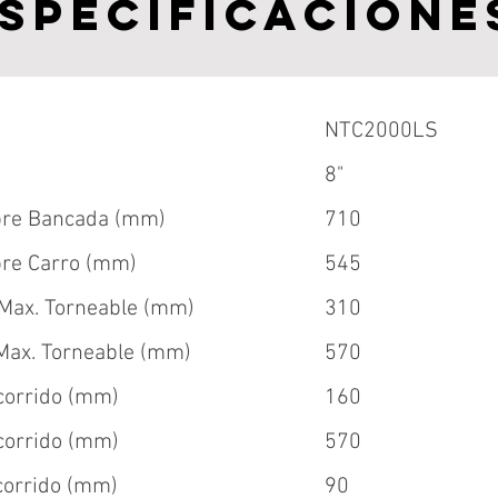
specificacione
NTC2000LS
8"
bre Bancada (mm)
710
bre Carro (mm)
545
Max. Torneable (mm)
310
Max. Torneable (mm)
570
ecorrido (mm)
160
ecorrido (mm)
570
ecorrido (mm)
90