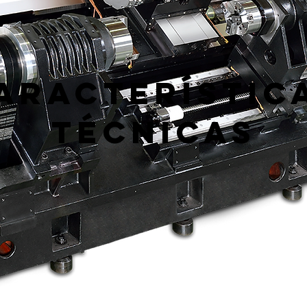
aracterístic
técnicas