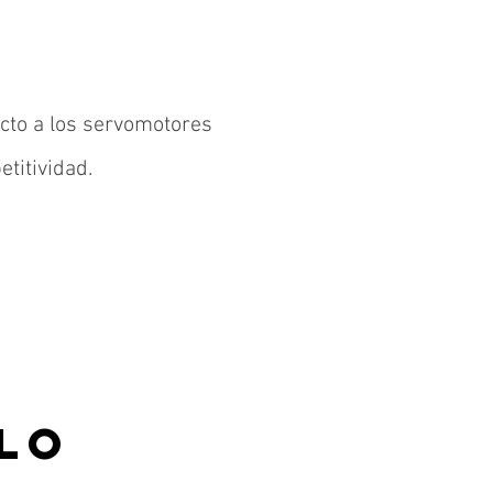
ecto a los servomotores
titividad.
LLO