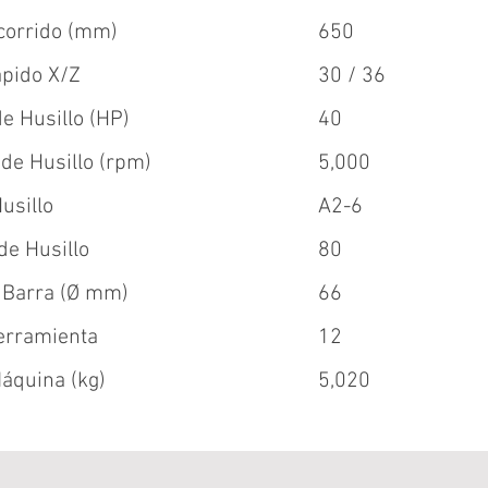
ecorrido (mm)
650
pido X/Z
30 / 36
e Husillo (HP)
40
 de Husillo (rpm)
5,000
usillo
A2-6
de Husillo
80
 Barra (Ø mm)
66
erramienta
12
áquina (kg)
5,020