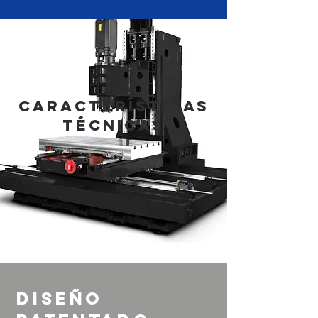
características
técnicas
Diseño