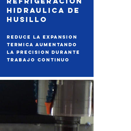
Refrigeracion
hidraulica de
husillo
Reduce la expansion
termica aumentando
la precision durante
trabajo continuo